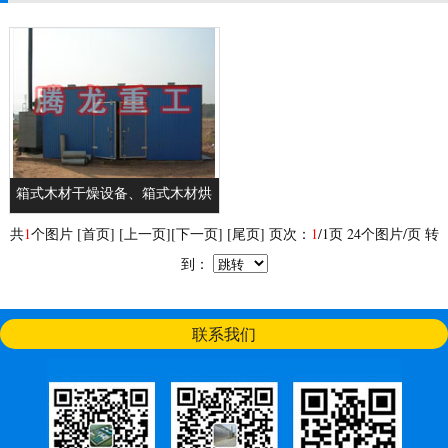
箱式木材干燥设备、箱式木材烘
干设备、干燥箱、烘干箱
共
1
个图片 [首页] [上一页][下一页] [尾页] 页次：
1
/1页 24个图片/页 转
到：
联系我们